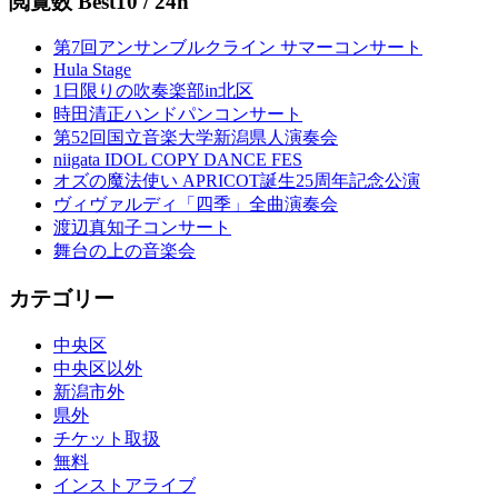
閲覧数 Best10 / 24h
第7回アンサンブルクライン サマーコンサート
Hula Stage
1日限りの吹奏楽部in北区
時田清正ハンドパンコンサート
第52回国立音楽大学新潟県人演奏会
niigata IDOL COPY DANCE FES
オズの魔法使い APRICOT誕生25周年記念公演
ヴィヴァルディ「四季」全曲演奏会
渡辺真知子コンサート
舞台の上の音楽会
カテゴリー
中央区
中央区以外
新潟市外
県外
チケット取扱
無料
インストアライブ