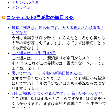
オリジナル企画
オンライン
コンチェルト2号感動の毎日 RSS
最初に残念なお知らせです。＆大木雅人さん頑張る！
などなど
今日は新潟祭り真っ最中。 いろんなところから笛やら
太鼓の音が聴こえてきますよ。 さてまずは最初にとっ
ても残念な […]
この週末は。8月8日＆9日
この週末は。。。。 新潟祭りが今日からスタートで
す！ まぁこれがこの界隈では一番大きなイベントでし
ょうね。 公 […]
暑いですね。。。今朝の新潟日報さんに。
ますます暑くなってきました。。。 でも明日から新潟
祭りですね！ 今年の予定などはこちら盛況なものにな
りますよう […]
9月は演劇いくつかやるんです。と新しいチラシなど。
ここ蔵織、8月はまるっとこちらですが 9月は演劇をい
くつかやります。 まずは最初の週末にこちら 中央ヤマ