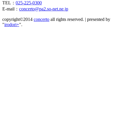
TEL：
025-225-0300
E-mail：
concerto@pa2.so-net.ne.jp
copyright©2014
concerto
all rights reserved.
|
presented by
"
irodori+
".