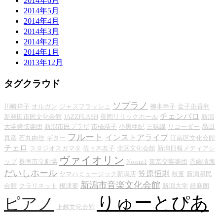
2014年6月
2014年5月
2014年4月
2014年3月
2014年2月
2014年1月
2013年12月
タグクラウド
ソプラノ
川崎祥子
オルガン
ジャズフラッシュ
柳本幸子
金子由香利
チェンバロ
新発田市民文化会館
JAZZFLASH
長岡リリックホール
新潟
大学管弦楽団
新潟市民プラザ
市橋靖子
小黒亜紀
三味線
リコーダー
品田
フルート
インストアライブ
真彦
石丸由佳
ギター
江南区文化会館
チェロ
スタジオスガマタ
佐々木友子
北区文化会館
新潟日報メディアシ
ヴァイオリン
ップ
長岡市立劇場
Noism1
東京交響楽団
斉藤晴海
だいしホール
笠原恒則
ヤマハミュージック新潟店
鼓童
新潟県民
新潟市音楽文化会館
会館
クラリネット
根津要
新潟大学
経麻朗
りゅーとぴあ
ピアノ
上越文化会館