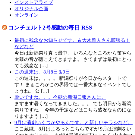
インストアライブ
オリジナル企画
オンライン
コンチェルト2号感動の毎日 RSS
最初に残念なお知らせです。＆大木雅人さん頑張る！
などなど
今日は新潟祭り真っ最中。 いろんなところから笛やら
太鼓の音が聴こえてきますよ。 さてまずは最初にとっ
ても残念な […]
この週末は。8月8日＆9日
この週末は。。。。 新潟祭りが今日からスタートで
す！ まぁこれがこの界隈では一番大きなイベントでし
ょうね。 公 […]
暑いですね。。。今朝の新潟日報さんに。
ますます暑くなってきました。。。 でも明日から新潟
祭りですね！ 今年の予定などはこちら盛況なものにな
りますよう […]
9月は演劇いくつかやるんです。と新しいチラシなど。
ここ蔵織、8月はまるっとこちらですが 9月は演劇をい