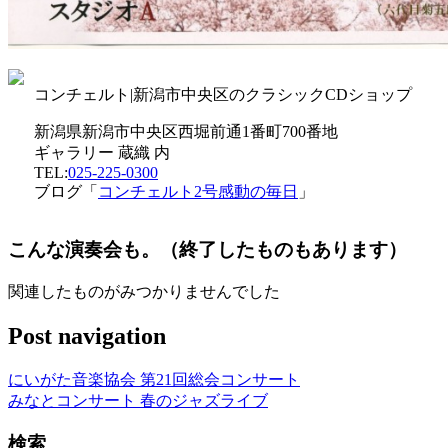
コンチェルト|新潟市中央区のクラシックCDショップ
新潟県新潟市中央区西堀前通1番町700番地
ギャラリー 蔵織 内
TEL:
025-225-0300
ブログ「
コンチェルト2号感動の毎日
」
こんな演奏会も。（終了したものもあります）
関連したものがみつかりませんでした
Post navigation
にいがた音楽協会 第21回総会コンサート
みなとコンサート 春のジャズライブ
検索