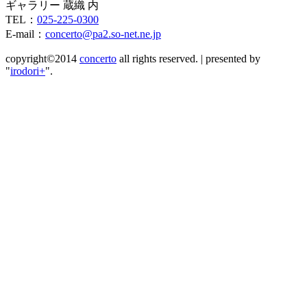
ギャラリー 蔵織 内
TEL：
025-225-0300
E-mail：
concerto@pa2.so-net.ne.jp
copyright©2014
concerto
all rights reserved.
|
presented by
"
irodori+
".