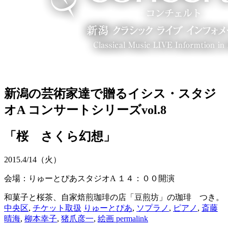
新潟の芸術家達で贈るイシス・スタジ
オA コンサートシリーズvol.8
「桜 さくら幻想」
2015.
4/14
（火）
会場：りゅーとぴあスタジオA １４：００開演
和菓子と桜茶、自家焙煎珈琲の店「豆煎坊」の珈琲 つき。
中央区
,
チケット取扱
りゅーとぴあ
,
ソプラノ
,
ピアノ
,
斎藤
晴海
,
柳本幸子
,
猪爪彦一
,
絵画
permalink