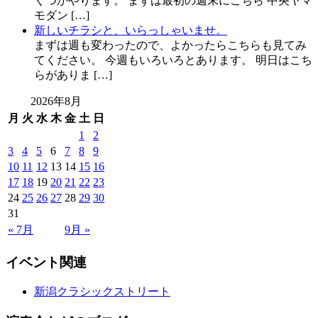
くつかやります。 まずは最初の週末にこちら 中央ヤマ
モダン […]
新しいチラシと、いらっしゃいませ。
まずは週も変わったので、よかったらこちらも見てみ
てください。 今週もいろいろとあります。 明日はこち
らがありま […]
2026年8月
月
火
水
木
金
土
日
1
2
3
4
5
6
7
8
9
10
11
12
13
14
15
16
17
18
19
20
21
22
23
24
25
26
27
28
29
30
31
« 7月
9月 »
イベント関連
新潟クラシックストリート