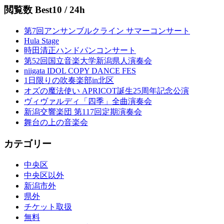
閲覧数 Best10 / 24h
第7回アンサンブルクライン サマーコンサート
Hula Stage
時田清正ハンドパンコンサート
第52回国立音楽大学新潟県人演奏会
niigata IDOL COPY DANCE FES
1日限りの吹奏楽部in北区
オズの魔法使い APRICOT誕生25周年記念公演
ヴィヴァルディ「四季」全曲演奏会
新潟交響楽団 第117回定期演奏会
舞台の上の音楽会
カテゴリー
中央区
中央区以外
新潟市外
県外
チケット取扱
無料