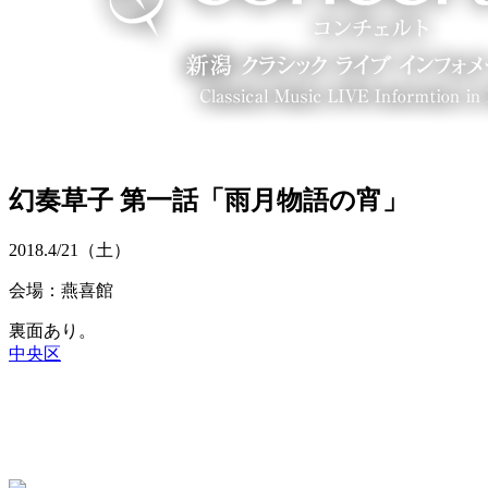
幻奏草子 第一話「雨月物語の宵」
2018.
4/21
（土）
会場：燕喜館
裏面あり。
中央区