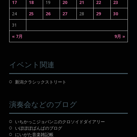
17
18
19
20
21
22
23
24
25
26
27
28
29
30
31
« 7月
9月 »
イベント関連
新潟クラシックストリート
演奏会などのブログ
いちかっこジョバンニのクロソイドダイアリー
いぽぽぽぱんぱのブログ
にいがた音楽雑記帳