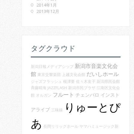
2014年1月
2013年12月
タグクラウド
新潟市音楽文化会
新潟日報メディアシップ
館
だいしホール
東京交響楽団
上越文化会館
ジャズフラッシュ
根津要
佐々木友子
新潟県民会館
斉藤晴海
JAZZFLASH
新潟市民プラザ
江南区文化会
フルート
チェンバロ
インスト
館
オルガン
りゅーとぴ
アライブ
三味線
あ
長岡リリックホール
ヤマハミュージック新