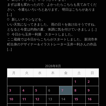
まずは週も変わったので、よかったらこちらも見てみてくだ
さい。 今週もいろいろとあります。 明日はこちらがありま
[…]
新しいチラシなどを。
いい天気になってきました。 雨の日々を抜け出そうですね。
となると今度は灼熱の夏。 体調に気を付けていきましょ […]
今日から玉井一利展 スタートしました。
ここ蔵織では今日からこちらがスタートしました。 新潟市本
町出身のデザイナー＆イラストレーター玉井一利さんの作品
[…]
2026年8月
月
火
水
木
金
土
日
1
2
3
4
5
6
7
8
9
10
11
12
13
14
15
16