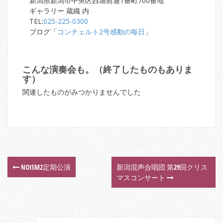
新潟県新潟市中央区西堀前通1番町700番地
ギャラリー 蔵織 内
TEL:
025-225-0300
ブログ「
コンチェルト2号感動の毎日
」
こんな演奏会も。（終了したものもありま
す）
関連したものがみつかりませんでした
NOISM2定期公演
新潟混声合唱団 第29回クリス
P
マスコンサート
o
s