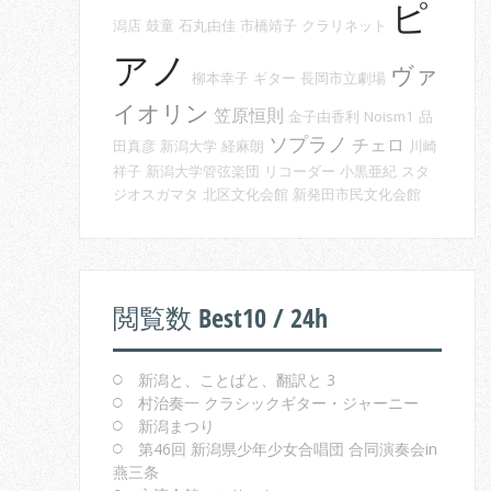
ピ
潟店
鼓童
石丸由佳
市橋靖子
クラリネット
アノ
ヴァ
柳本幸子
ギター
長岡市立劇場
イオリン
笠原恒則
金子由香利
Noism1
品
ソプラノ
チェロ
田真彦
新潟大学
経麻朗
川崎
祥子
新潟大学管弦楽団
リコーダー
小黒亜紀
スタ
ジオスガマタ
北区文化会館
新発田市民文化会館
閲覧数 Best10 / 24h
新潟と、ことばと、翻訳と 3
村治奏一 クラシックギター・ジャーニー
新潟まつり
第46回 新潟県少年少女合唱団 合同演奏会in
燕三条