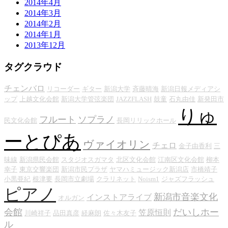
2014年4月
2014年3月
2014年2月
2014年1月
2013年12月
タグクラウド
チェンバロ
リコーダー
ギター
新潟大学
斉藤晴海
新潟日報メディアシ
ップ
上越文化会館
新潟大学管弦楽団
JAZZFLASH
鼓童
石丸由佳
新発田市
りゅ
フルート
ソプラノ
民文化会館
長岡リリックホール
ーとぴあ
ヴァイオリン
チェロ
金子由香利
三
味線
新潟県民会館
スタジオスガマタ
北区文化会館
江南区文化会館
柳本
幸子
東京交響楽団
新潟市民プラザ
ヤマハミュージック新潟店
市橋靖子
小黒亜紀
根津要
長岡市立劇場
クラリネット
Noism1
ジャズフラッシュ
ピアノ
新潟市音楽文化
インストアライブ
オルガン
会館
だいしホー
笠原恒則
川崎祥子
品田真彦
経麻朗
佐々木友子
ル