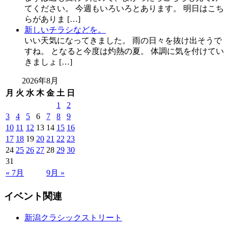
てください。 今週もいろいろとあります。 明日はこち
らがありま […]
新しいチラシなどを。
いい天気になってきました。 雨の日々を抜け出そうで
すね。 となると今度は灼熱の夏。 体調に気を付けてい
きましょ […]
2026年8月
月
火
水
木
金
土
日
1
2
3
4
5
6
7
8
9
10
11
12
13
14
15
16
17
18
19
20
21
22
23
24
25
26
27
28
29
30
31
« 7月
9月 »
イベント関連
新潟クラシックストリート