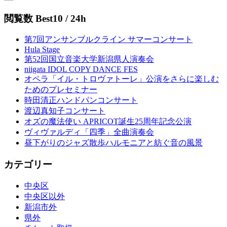
閲覧数 Best10 / 24h
第7回アンサンブルクライン サマーコンサート
Hula Stage
第52回国立音楽大学新潟県人演奏会
niigata IDOL COPY DANCE FES
オペラ「イル・トロヴァトーレ」公演をさらに楽しむ
ためのプレセミナー
時田清正ハンドパンコンサート
渡辺真知子コンサート
オズの魔法使い APRICOT誕生25周年記念公演
ヴィヴァルディ「四季」全曲演奏会
昼下がりのジャズ散歩ハルモニアと紡ぐ音の風景
カテゴリー
中央区
中央区以外
新潟市外
県外