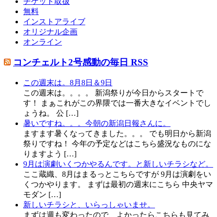
チケット取扱
無料
インストアライブ
オリジナル企画
オンライン
コンチェルト2号感動の毎日 RSS
この週末は。8月8日＆9日
この週末は。。。。 新潟祭りが今日からスタートで
す！ まぁこれがこの界隈では一番大きなイベントでし
ょうね。 公 […]
暑いですね。。。今朝の新潟日報さんに。
ますます暑くなってきました。。。 でも明日から新潟
祭りですね！ 今年の予定などはこちら盛況なものにな
りますよう […]
9月は演劇いくつかやるんです。と新しいチラシなど。
ここ蔵織、8月はまるっとこちらですが 9月は演劇をい
くつかやります。 まずは最初の週末にこちら 中央ヤマ
モダン […]
新しいチラシと、いらっしゃいませ。
まずは週も変わったので、よかったらこちらも見てみ