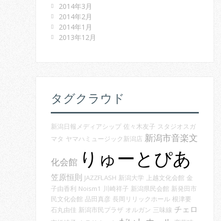
2014年3月
2014年2月
2014年1月
2013年12月
タグクラウド
新潟日報メディアシップ
佐々木友子
スタジオスガ
新潟市音楽文
マタ
ヤマハミュージック新潟店
りゅーとぴあ
化会館
笠原恒則
JAZZFLASH
新潟大学
上越文化会館
金
子由香利
Noism1
川崎祥子
新潟県民会館
新発田市
民文化会館
品田真彦
長岡リリックホール
根津要
チェロ
石丸由佳
新潟市民プラザ
オルガン
三味線