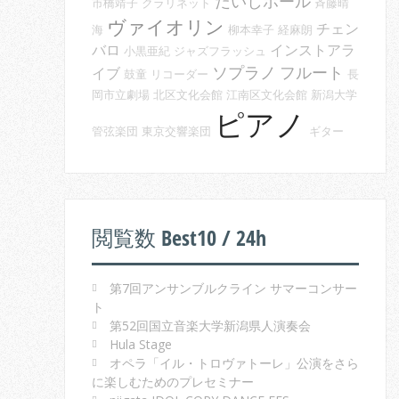
だいしホール
市橋靖子
クラリネット
斉藤晴
ヴァイオリン
チェン
海
柳本幸子
経麻朗
バロ
インストアラ
小黒亜紀
ジャズフラッシュ
ソプラノ
フルート
イブ
鼓童
リコーダー
長
岡市立劇場
北区文化会館
江南区文化会館
新潟大学
ピアノ
管弦楽団
東京交響楽団
ギター
閲覧数 Best10 / 24h
第7回アンサンブルクライン サマーコンサー
ト
第52回国立音楽大学新潟県人演奏会
Hula Stage
オペラ「イル・トロヴァトーレ」公演をさら
に楽しむためのプレセミナー