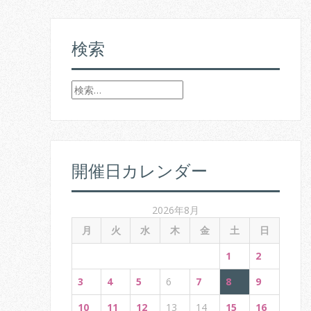
s
t
検索
n
検
a
索
v
:
i
開催日カレンダー
g
a
2026年8月
t
月
火
水
木
金
土
日
i
1
2
o
3
4
5
6
7
8
9
10
11
12
13
14
15
16