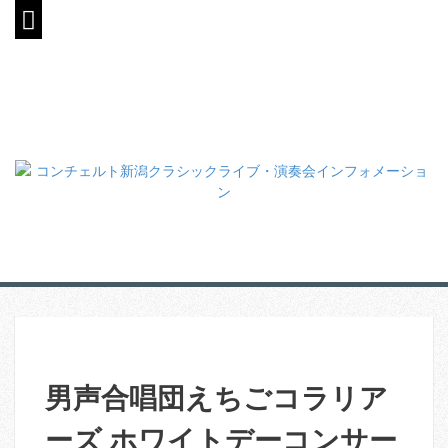
S
k
i
p
t
o
c
o
n
t
e
n
t
男声合唱団えちごコラリア
ーズ ホワイトデーコンサー