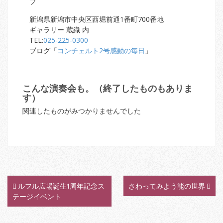
プ
新潟県新潟市中央区西堀前通1番町700番地
ギャラリー 蔵織 内
TEL:
025-225-0300
ブログ「
コンチェルト2号感動の毎日
」
こんな演奏会も。（終了したものもありま
す）
関連したものがみつかりませんでした
ルフル広場誕生1周年記念ス
さわってみよう能の世界
P
テージイベント
o