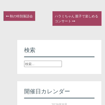
秋の特別落語会
ハラミちゃん 親子で楽しめる
P
コンサート
o
s
t
検索
n
検
a
索
v
:
i
開催日カレンダー
g
a
2026年8月