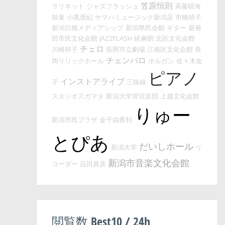
笠原恒則
ラリネット
ジャズフラッシュ
斉藤晴海
鼓童
小黒亜紀
ヤマハミュージック新潟店
市橋靖子
新潟日報メディアシップ
新潟県民会館
ギター
新発
田市民文化会館
JAZZFLASH
経麻朗
北区文化会館
チェロ
川崎祥子
長岡市立劇場
江南区文化会館
長
チェンバロ
岡リリックホール
オルガン
佐々木友
ピアノ
インストアライブ
子
三味線
スタジオスガマタ
新潟大学管弦楽団
上越文化会館
りゅー
新潟市民プラザ
金子由香利
とぴあ
だいしホール
新潟大学
リ
新潟市音楽文化会館
コーダー
品田真彦
閲覧数 Best10 / 24h