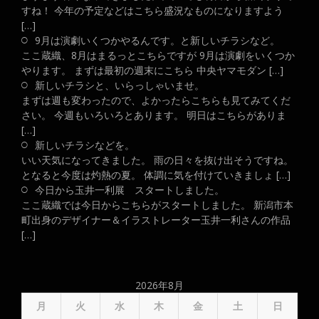
すね！ 今年の予定などはこちら盛況なものになりますよう
[…]
9月は演劇いくつかやるんです。と新しいチラシなど。
ここ蔵織、8月はまるっとこちらですが 9月は演劇をいくつか
やります。 まずは最初の週末にこちら 中央ヤマモダン […]
新しいチラシと、いらっしゃいませ。
まずは週も変わったので、よかったらこちらも見てみてくだ
さい。 今週もいろいろとあります。 明日はこちらがありま
[…]
新しいチラシなどを。
いい天気になってきました。 雨の日々を抜け出そうですね。
となると今度は灼熱の夏。 体調に気を付けていきましょ […]
今日から玉井一利展 スタートしました。
ここ蔵織では今日からこちらがスタートしました。 新潟市本
町出身のデザイナー＆イラストレーター玉井一利さんの作品
[…]
2026年8月
月
火
水
木
金
土
日