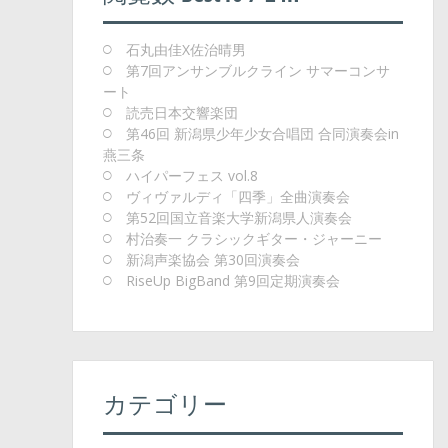
石丸由佳X佐治晴男
第7回アンサンブルクライン サマーコンサ
ート
読売日本交響楽団
第46回 新潟県少年少女合唱団 合同演奏会in
燕三条
ハイパーフェス vol.8
ヴィヴァルディ「四季」全曲演奏会
第52回国立音楽大学新潟県人演奏会
村治奏一 クラシックギター・ジャーニー
新潟声楽協会 第30回演奏会
RiseUp BigBand 第9回定期演奏会
カテゴリー