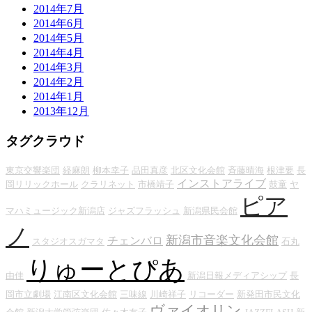
2014年7月
2014年6月
2014年5月
2014年4月
2014年3月
2014年2月
2014年1月
2013年12月
タグクラウド
東京交響楽団
経麻朗
柳本幸子
品田真彦
北区文化会館
斉藤晴海
根津要
長
インストアライブ
岡リリックホール
クラリネット
市橋靖子
鼓童
ヤ
ピア
マハミュージック新潟店
ジャズフラッシュ
新潟県民会館
ノ
新潟市音楽文化会館
チェンバロ
スタジオスガマタ
石丸
りゅーとぴあ
由佳
新潟日報メディアシップ
長
岡市立劇場
江南区文化会館
三味線
川崎祥子
リコーダー
新発田市民文化
ヴァイオリン