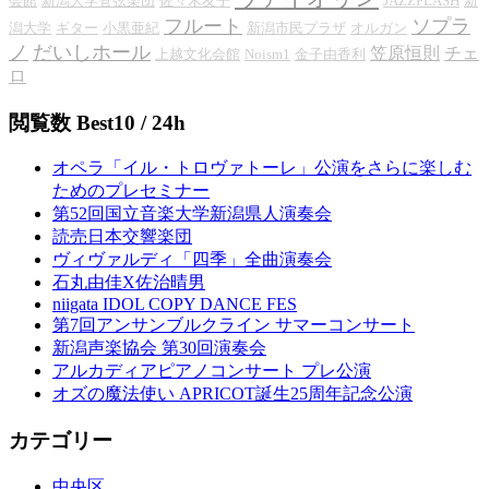
会館
新潟大学管弦楽団
佐々木友子
JAZZFLASH
新
フルート
ソプラ
潟大学
ギター
小黒亜紀
新潟市民プラザ
オルガン
ノ
だいしホール
笠原恒則
チェ
上越文化会館
Noism1
金子由香利
ロ
閲覧数 Best10 / 24h
オペラ「イル・トロヴァトーレ」公演をさらに楽しむ
ためのプレセミナー
第52回国立音楽大学新潟県人演奏会
読売日本交響楽団
ヴィヴァルディ「四季」全曲演奏会
石丸由佳X佐治晴男
niigata IDOL COPY DANCE FES
第7回アンサンブルクライン サマーコンサート
新潟声楽協会 第30回演奏会
アルカディアピアノコンサート プレ公演
オズの魔法使い APRICOT誕生25周年記念公演
カテゴリー
中央区