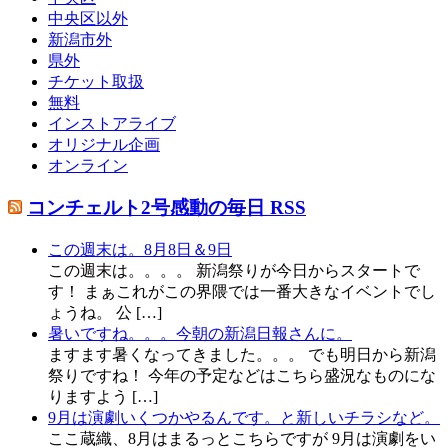
中央区以外
新潟市外
県外
チケット取扱
無料
インストアライブ
オリジナル企画
オンライン
コンチェルト2号感動の毎日 RSS
この週末は。8月8日＆9日
この週末は。。。。 新潟祭りが今日からスタートで
す！ まぁこれがこの界隈では一番大きなイベントでし
ょうね。 公 […]
暑いですね。。。今朝の新潟日報さんに。
ますます暑くなってきました。。。 でも明日から新潟
祭りですね！ 今年の予定などはこちら盛況なものにな
りますよう […]
9月は演劇いくつかやるんです。と新しいチラシなど。
ここ蔵織、8月はまるっとこちらですが 9月は演劇をい