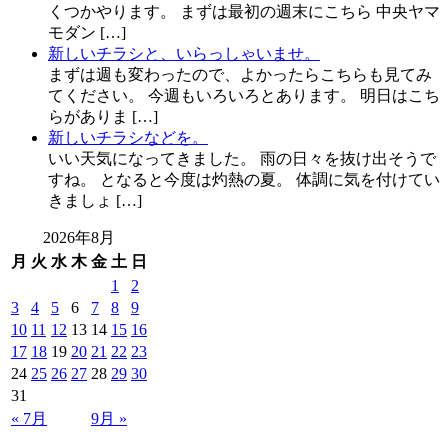
くつかやります。 まずは最初の週末にこちら 中央ヤマ
モダン […]
新しいチラシと、いらっしゃいませ。
まずは週も変わったので、よかったらこちらも見てみ
てください。 今週もいろいろとあります。 明日はこち
らがありま […]
新しいチラシなどを。
いい天気になってきました。 雨の日々を抜け出そうで
すね。 となると今度は灼熱の夏。 体調に気を付けてい
きましょ […]
2026年8月
月
火
水
木
金
土
日
1
2
3
4
5
6
7
8
9
10
11
12
13
14
15
16
17
18
19
20
21
22
23
24
25
26
27
28
29
30
31
« 7月
9月 »