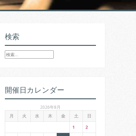
検索
検
索
:
開催日カレンダー
2026年8月
月
火
水
木
金
土
日
1
2