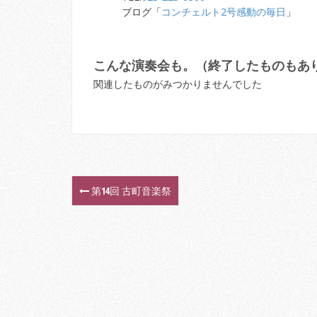
ブログ「
コンチェルト2号感動の毎日
」
こんな演奏会も。（終了したものもあ
関連したものがみつかりませんでした
第14回 古町音楽祭
P
o
s
t
n