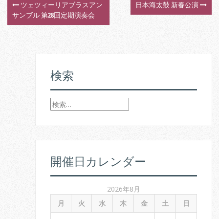
ツェツィーリアブラスアン
日本海太鼓 新春公演
P
サンブル 第28回定期演奏会
o
s
t
検索
n
検
a
索
v
:
i
開催日カレンダー
g
a
2026年8月
t
月
火
水
木
金
土
日