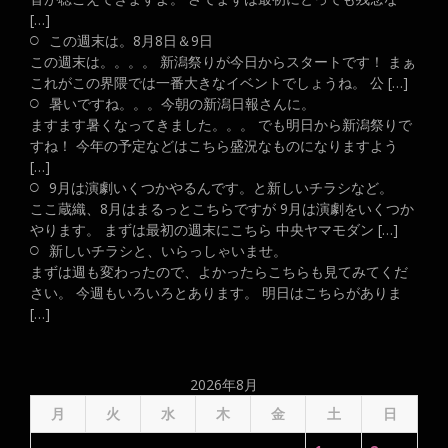
[…]
この週末は。8月8日＆9日
この週末は。。。。 新潟祭りが今日からスタートです！ まぁ
これがこの界隈では一番大きなイベントでしょうね。 公 […]
暑いですね。。。今朝の新潟日報さんに。
ますます暑くなってきました。。。 でも明日から新潟祭りで
すね！ 今年の予定などはこちら盛況なものになりますよう
[…]
9月は演劇いくつかやるんです。と新しいチラシなど。
ここ蔵織、8月はまるっとこちらですが 9月は演劇をいくつか
やります。 まずは最初の週末にこちら 中央ヤマモダン […]
新しいチラシと、いらっしゃいませ。
まずは週も変わったので、よかったらこちらも見てみてくだ
さい。 今週もいろいろとあります。 明日はこちらがありま
[…]
2026年8月
月
火
水
木
金
土
日