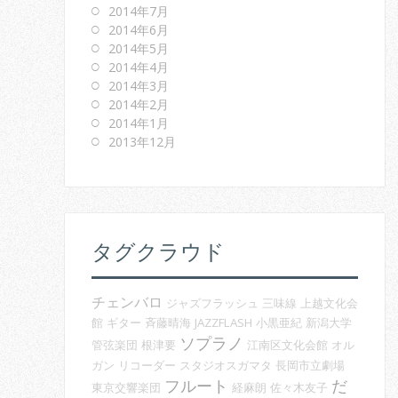
2014年7月
2014年6月
2014年5月
2014年4月
2014年3月
2014年2月
2014年1月
2013年12月
タグクラウド
チェンバロ
ジャズフラッシュ
三味線
上越文化会
館
ギター
斉藤晴海
JAZZFLASH
小黒亜紀
新潟大学
ソプラノ
管弦楽団
根津要
江南区文化会館
オル
ガン
リコーダー
スタジオスガマタ
長岡市立劇場
フルート
だ
東京交響楽団
経麻朗
佐々木友子