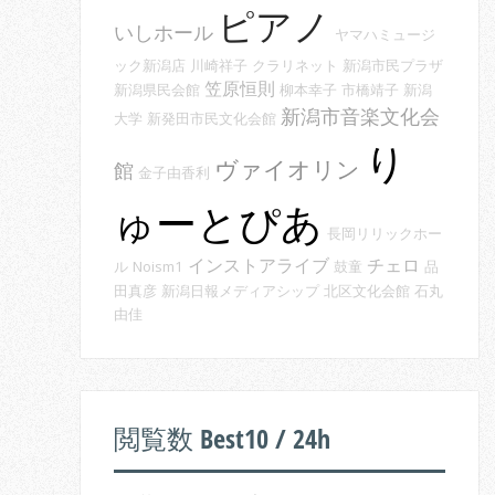
ピアノ
いしホール
ヤマハミュージ
ック新潟店
川崎祥子
クラリネット
新潟市民プラザ
笠原恒則
新潟県民会館
柳本幸子
市橋靖子
新潟
新潟市音楽文化会
大学
新発田市民文化会館
り
ヴァイオリン
館
金子由香利
ゅーとぴあ
長岡リリックホー
インストアライブ
チェロ
ル
Noism1
鼓童
品
田真彦
新潟日報メディアシップ
北区文化会館
石丸
由佳
閲覧数 Best10 / 24h