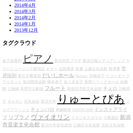
2014年4月
2014年3月
2014年2月
2014年1月
2013年12月
タグクラウド
ピアノ
金子由香利
新潟市民プラザ
新潟日報メディアシップ
ヤ
笠
マハミュージック新潟店
ギター
品田真彦
鼓童
上越文化会館
根津要
だいしホール
原恒則
東京交響楽団
Noism1
市橋靖子
リコーダー
ク
ラリネット
新潟県民会館
柳本幸子
佐々木友子
長岡リリックホール
経麻
フルート
チェロ
朗
三味線
長岡市立劇場
新発田市民文化会館
川崎祥
りゅーとぴあ
子
オルガン
石丸由佳
新潟大学
ジ
チェンバロ
インストアライ
ャズフラッシュ
斉藤晴海
JAZZFLASH
ヴァイオリン
ソプラノ
新潟
ブ
スタジオスガマタ
小黒亜紀
市音楽文化会館
新潟大学管弦楽団
江南区文化会館
北区文化会館