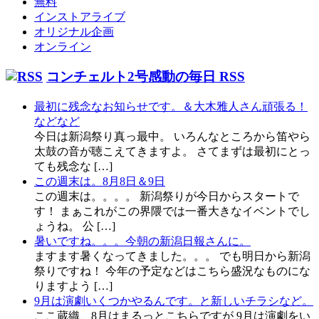
無料
インストアライブ
オリジナル企画
オンライン
コンチェルト2号感動の毎日 RSS
最初に残念なお知らせです。＆大木雅人さん頑張る！
などなど
今日は新潟祭り真っ最中。 いろんなところから笛やら
太鼓の音が聴こえてきますよ。 さてまずは最初にとっ
ても残念な […]
この週末は。8月8日＆9日
この週末は。。。。 新潟祭りが今日からスタートで
す！ まぁこれがこの界隈では一番大きなイベントでし
ょうね。 公 […]
暑いですね。。。今朝の新潟日報さんに。
ますます暑くなってきました。。。 でも明日から新潟
祭りですね！ 今年の予定などはこちら盛況なものにな
りますよう […]
9月は演劇いくつかやるんです。と新しいチラシなど。
ここ蔵織、8月はまるっとこちらですが 9月は演劇をい