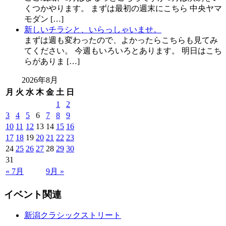
くつかやります。 まずは最初の週末にこちら 中央ヤマ
モダン […]
新しいチラシと、いらっしゃいませ。
まずは週も変わったので、よかったらこちらも見てみ
てください。 今週もいろいろとあります。 明日はこち
らがありま […]
2026年8月
月
火
水
木
金
土
日
1
2
3
4
5
6
7
8
9
10
11
12
13
14
15
16
17
18
19
20
21
22
23
24
25
26
27
28
29
30
31
« 7月
9月 »
イベント関連
新潟クラシックストリート