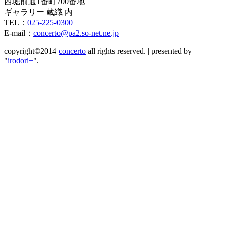
西堀前通1番町700番地
ギャラリー 蔵織 内
TEL：
025-225-0300
E-mail：
concerto@pa2.so-net.ne.jp
copyright©2014
concerto
all rights reserved.
|
presented by
"
irodori+
".