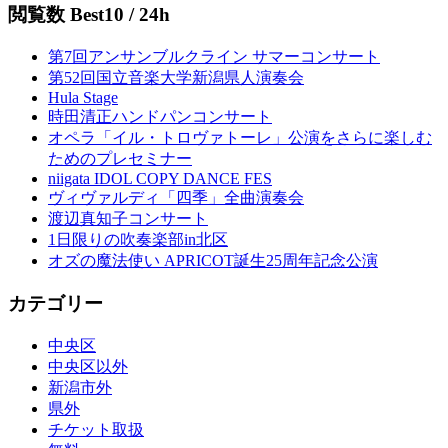
閲覧数 Best10 / 24h
第7回アンサンブルクライン サマーコンサート
第52回国立音楽大学新潟県人演奏会
Hula Stage
時田清正ハンドパンコンサート
オペラ「イル・トロヴァトーレ」公演をさらに楽しむ
ためのプレセミナー
niigata IDOL COPY DANCE FES
ヴィヴァルディ「四季」全曲演奏会
渡辺真知子コンサート
1日限りの吹奏楽部in北区
オズの魔法使い APRICOT誕生25周年記念公演
カテゴリー
中央区
中央区以外
新潟市外
県外
チケット取扱