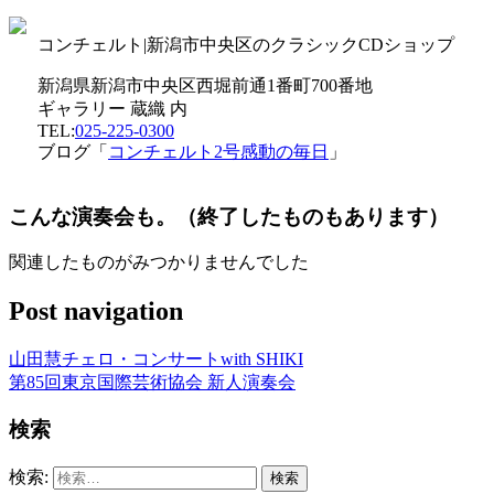
コンチェルト|新潟市中央区のクラシックCDショップ
新潟県新潟市中央区西堀前通1番町700番地
ギャラリー 蔵織 内
TEL:
025-225-0300
ブログ「
コンチェルト2号感動の毎日
」
こんな演奏会も。（終了したものもあります）
関連したものがみつかりませんでした
Post navigation
山田慧チェロ・コンサートwith SHIKI
第85回東京国際芸術協会 新人演奏会
検索
検索: