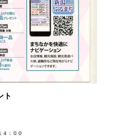
ント
１４：００