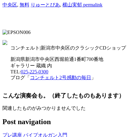
中央区
,
無料
りゅーとぴあ
,
横山実郁
permalink
コンチェルト|新潟市中央区のクラシックCDショップ
新潟県新潟市中央区西堀前通1番町700番地
ギャラリー 蔵織 内
TEL:
025-225-0300
ブログ「
コンチェルト2号感動の毎日
」
こんな演奏会も。（終了したものもあります）
関連したものがみつかりませんでした
Post navigation
プレ講座 パイプオルガン入門