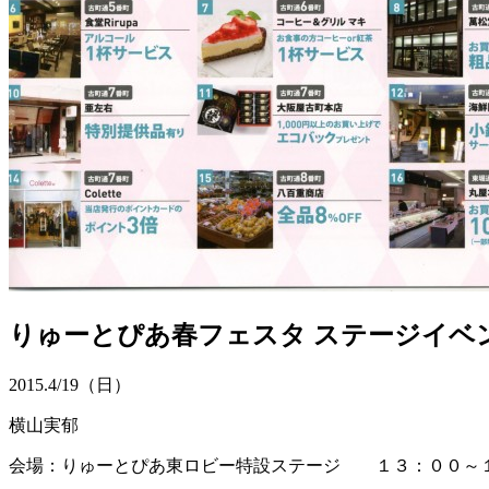
りゅーとぴあ春フェスタ ステージイベ
2015.
4/19
（日）
横山実郁
会場：りゅーとぴあ東ロビー特設ステージ １３：００～